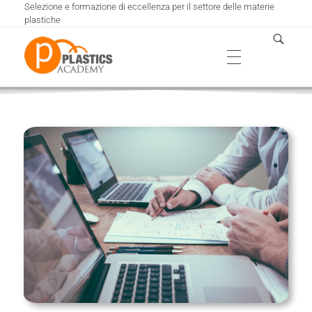
Selezione e formazione di eccellenza per il settore delle materie
plastiche
Plastics Academy
HOME
Selezione e formazione di eccellenza per il settore delle materie plastiche
FORMAZIONE
Catalogo e Calendario corsi
VALUTAZIONE
Percorsi formativi
SELEZIONE
Formazione Personalizzata
Formazione Finanziata