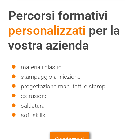
Percorsi formativi
Per le aziende
CONTATTI
Per i candidati
personalizzati
per la
vostra azienda
materiali plastici
stampaggio a iniezione
progettazione manufatti e stampi
estrusione
saldatura
soft skills